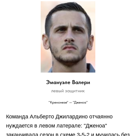
Эмануэле Валери
левый защитник
"Кремонезе" — "Дженоа"
Команда Альберто Джилардино отчаянно
нуждается в левом латерале: "Дженоа"
заканчивала сезон в схеме 3-5-2 и мучилась без