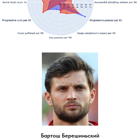
Бартош Берешиньский